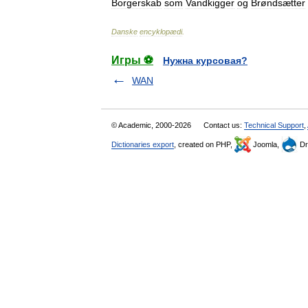
Borgerskab
som
Vandkigger
og
Brøndsætter
Danske
encyklopædi
.
Игры ⚽
Нужна курсовая?
WAN
© Academic, 2000-2026
Contact us:
Technical Support
,
Dictionaries export
, created on PHP,
Joomla,
Dr