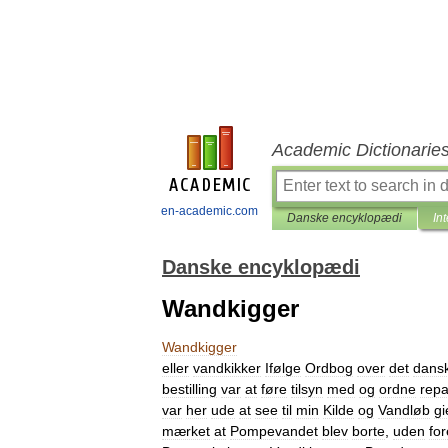
Academic Dictionarie
en-academic.com
Danske encyklopædi
In
Danske encyklopædi
Wandkigger
Wandkigger
eller
vandkikker
Ifølge
Ordbog
over
det
dans
bestilling
var
at
føre
tilsyn
med
og
ordne
repa
var
her
ude
at
see
til
min
Kilde
og
Vandløb
g
mærket
at
Pompevandet
blev
borte
,
uden
fo