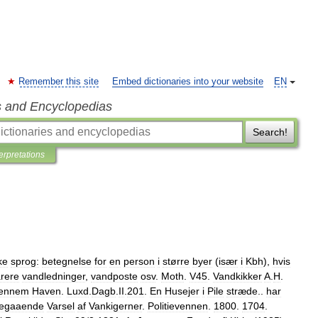
Remember this site
Embed dictionaries into your website
EN
s and Encyclopedias
Search!
terpretations
ke
sprog:
betegnelse
for
en
person
i
større
byer
(
især
i
Kbh
),
hvis
rere
vandledninger
,
vandposte
osv
.
Moth
.
V45
.
Vandkikker
A
.
H
.
iennem
Haven
.
Luxd
.
Dagb
.
II
.
201
.
En
Husejer
i
Pile
stræde
..
har
regaaende
Varsel
af
Vankigerner
.
Politievennen
.
1800
.
1704
.