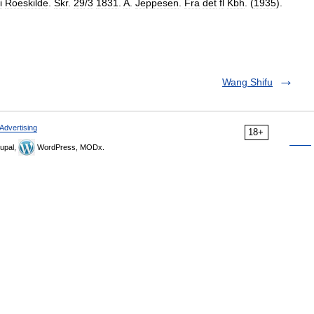
i
Roeskilde
.
Skr
.
29
/
3
1831
.
A
.
Jeppesen
.
Fra
det
fl
Kbh
. (
1935
).
Wang Shifu
Advertising
18+
upal,
WordPress, MODx.